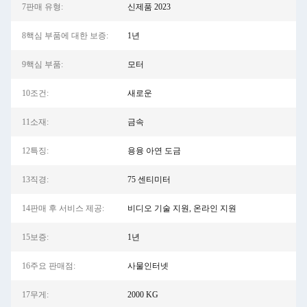
7판매 유형:
신제품 2023
8핵심 부품에 대한 보증:
1년
9핵심 부품:
모터
10조건:
새로운
11소재:
금속
12특징:
용융 아연 도금
13직경:
75 센티미터
14판매 후 서비스 제공:
비디오 기술 지원, 온라인 지원
15보증:
1년
16주요 판매점:
사물인터넷
17무게:
2000 KG