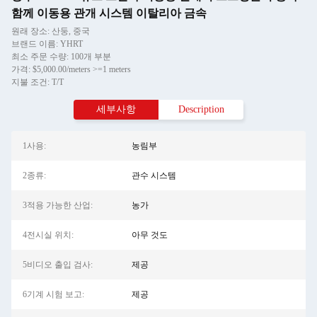
함께 이동용 관개 시스템 이탈리아 금속
원래 장소: 산둥, 중국
브랜드 이름: YHRT
최소 주문 수량: 100개 부분
가격: $5,000.00/meters >=1 meters
지불 조건: T/T
세부사항
Description
1사용:
농림부
2종류:
관수 시스템
3적용 가능한 산업:
농가
4전시실 위치:
아무 것도
5비디오 출입 검사:
제공
6기계 시험 보고:
제공