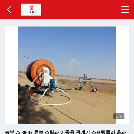
2
/
6
농부 75 300tx 튜브 스릴과 이동용 관개기 스프링클러 총과