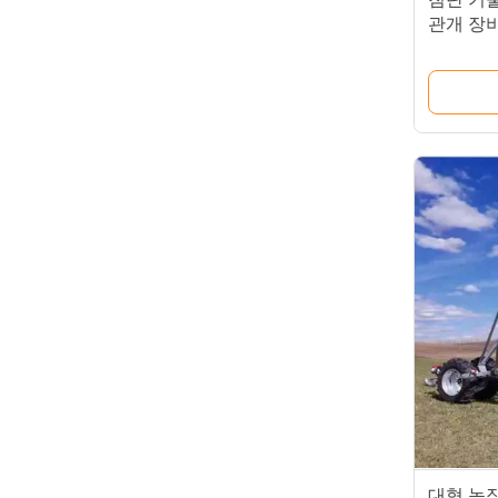
관개 장
대형 농장