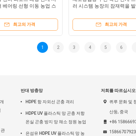
 베어링 선형 이동 농업 스
러 시스템 농장의 잠재력을 
기계 168cm 지름
최고의 가격
최고의 가격
1
2
3
4
5
6
반대 방충망
저희를 따르십시오
관개
HDPE 항 자외선 곤충 격리
퀴루 문화 및 창
벽
산둥, 중국
HDPE UV 플라스틱 망 곤충 저항
온실 곤충 방지 망 채소 정원 농업
+86 1586669
 관
1586670792
은섬유 HDPE UV 플라스틱 망 농