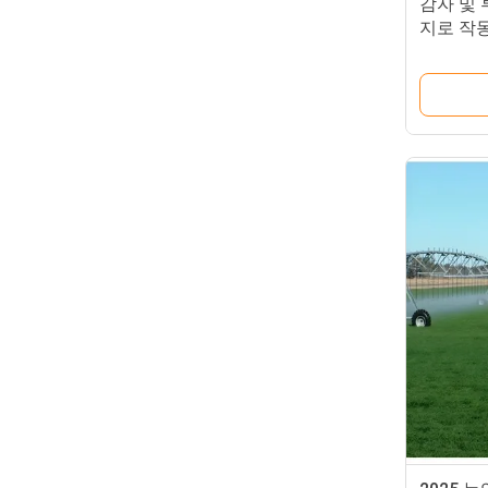
감자 및 
지로 작
템 핵심