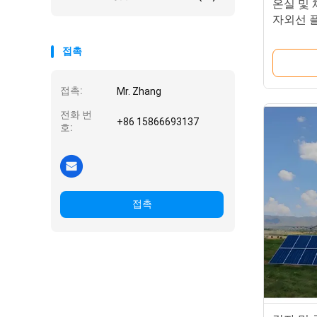
온실 및 
자외선 
접촉
접촉:
Mr. Zhang
전화 번
+86 15866693137
호:
접촉