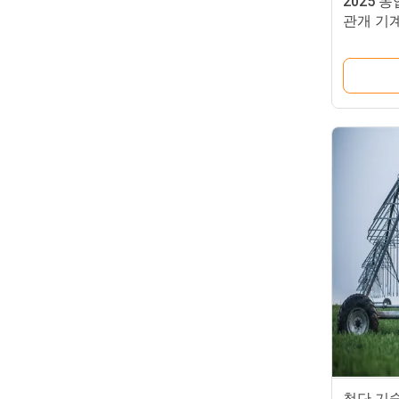
2025 
관개 기
베어링 
첨단 기