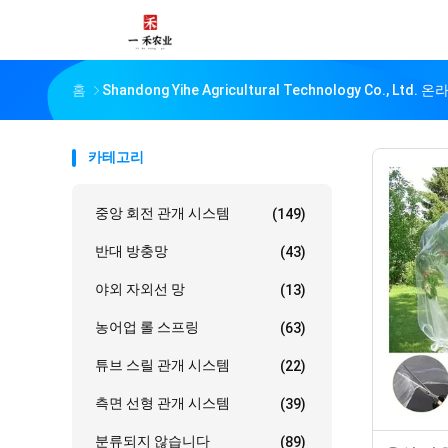
홈
Shandong Yihe Agricultural Technology Co., Ltd.
카테고리
중앙 회전 관개 시스템
(149)
반대 방충망
(43)
야외 자외선 망
(13)
농어업 롤 스프링
(63)
튜브 스릴 관개 시스템
(22)
측면 선형 관개 시스템
(39)
분류되지 않습니다
(89)