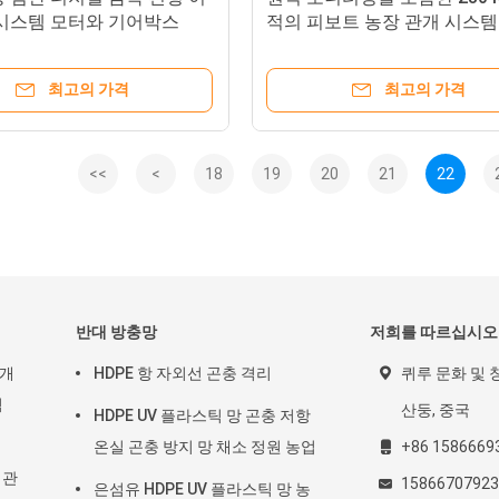
 시스템 모터와 기어박스
적의 피보트 농장 관개 시스
인치 지름의 핵심 부품
농장을 강화합니다.
최고의 가격
최고의 가격
<<
<
18
19
20
21
22
반대 방충망
저희를 따르십시오
관개
HDPE 항 자외선 곤충 격리
퀴루 문화 및 창
벽
산둥, 중국
HDPE UV 플라스틱 망 곤충 저항
온실 곤충 방지 망 채소 정원 농업
+86 1586669
 관
1586670792
은섬유 HDPE UV 플라스틱 망 농