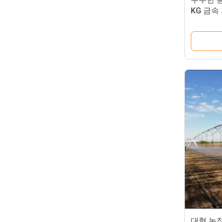
KG 금속
물 성장
대형 농장