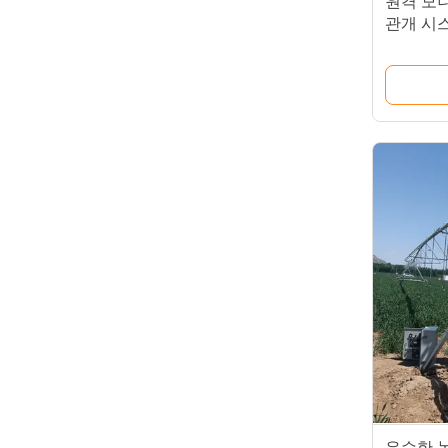
원격 모
관개 시
신하세
우수한 농