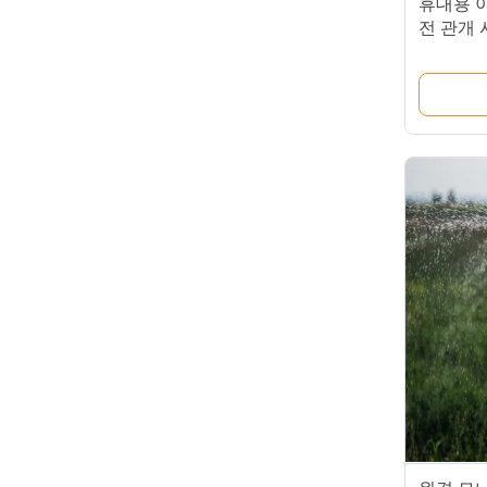
휴대용 이
전 관개 
기어 코