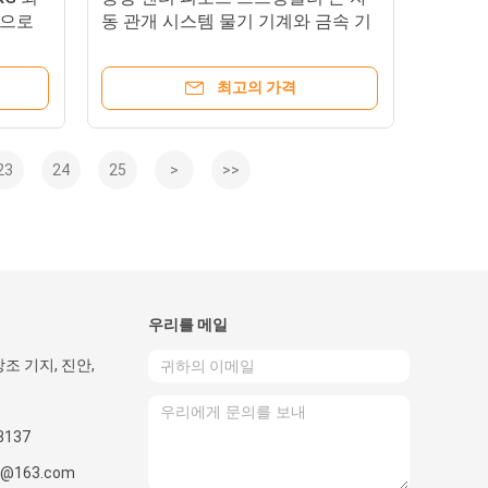
템으로
동 관개 시스템 물기 기계와 금속 기
어 모터
최고의 가격
23
24
25
>
>>
우리를 메일
조 기지, 진안,
3137
3@163.com