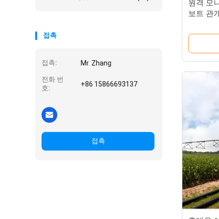
원격 모니
보트 관개
스템
접촉
접촉:
Mr. Zhang
전화 번
+86 15866693137
호:
접촉