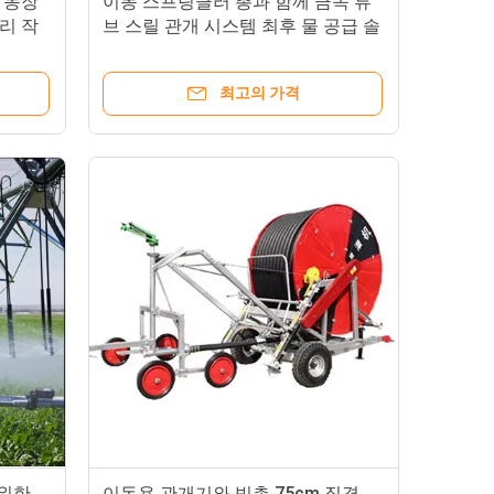
 농장
이동 스프링클러 총과 함께 금속 튜
리 작
브 스릴 관개 시스템 최후 물 공급 솔
루션
최고의 가격
 위한
이동용 관개기와 빗총 75cm 직경